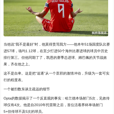
当他说“我不是最好”时，他莫得责骂我方——他本年51场国度队比赛
进57球，场均1.12球，在至少打进50个海外比赛进球的球员中历史
排行第三。但他同期了了，凯恩的赛季总进球、姆巴佩的关节战效
果，齐在他之上。
这不是自卑。这是把“追逐”从一个歪邪的激情冲动，升级为一套可实
行的程度表。
一个被扫数东谈主疏远的细节
Opta的数据揭示了一个反直观的事实：哈兰德本场射门5次，见效传
球仅有4次。他是自2010年托雷斯之后，首位活着界杯单场射门
5+但传球不及5次的球员。