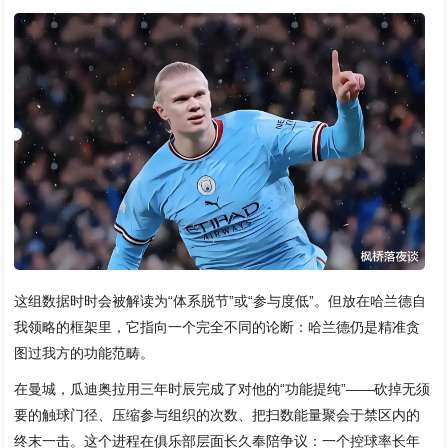
这组数据时时会被解读为“体系脱节”或“参与度低”。但放在哈兰德自
我领略的框架里，它指向一个完全不同的论断：哈兰德仍是精准贪
图过我方的功能范畴。
在曼城，瓜迪奥拉用三年时辰完成了对他的“功能提纯”——砍掉无须
要的触球门径、压缩参与组织的次数、把扫数能量聚会于禁区内的
终末一击。这个进程在俱乐部层面长久奉陪争议：一个控球率长年