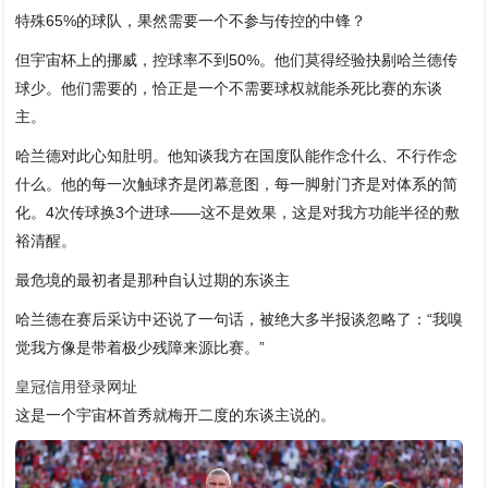
特殊65%的球队，果然需要一个不参与传控的中锋？
但宇宙杯上的挪威，控球率不到50%。他们莫得经验抉剔哈兰德传
球少。他们需要的，恰正是一个不需要球权就能杀死比赛的东谈
主。
哈兰德对此心知肚明。他知谈我方在国度队能作念什么、不行作念
什么。他的每一次触球齐是闭幕意图，每一脚射门齐是对体系的简
化。4次传球换3个进球——这不是效果，这是对我方功能半径的敷
裕清醒。
最危境的最初者是那种自认过期的东谈主
哈兰德在赛后采访中还说了一句话，被绝大多半报谈忽略了：“我嗅
觉我方像是带着极少残障来源比赛。”
皇冠信用登录网址
这是一个宇宙杯首秀就梅开二度的东谈主说的。