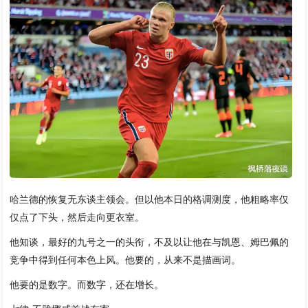
哈兰德的恢复无东谈主领会。但以他本日的格调测度，他粗略率仅
仅点了下头，然后走向更衣室。
他知谈，最好的九号之一的头衔，不及以让他在与凯恩、姆巴佩的
竞争中得到任何本色上风。他要的，从来不是描画词。
他要的是数字。而数字，还在增长。