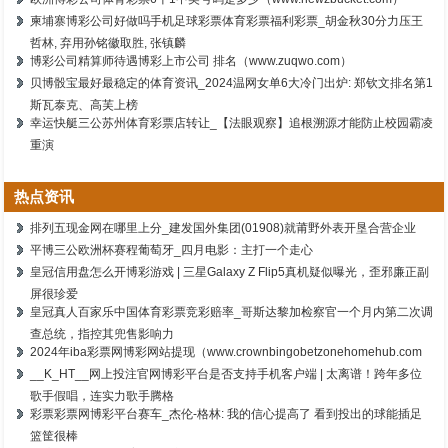
柬埔寨博彩公司好做吗手机足球彩票体育彩票福利彩票_胡金秋30分力压王
哲林, 弃用孙铭徽取胜, 张镇麟
博彩公司精算师待遇博彩上市公司 排名（www.zuqwo.com）
贝博骰宝最好最稳定的体育资讯_2024温网女单6大冷门出炉: 郑钦文排名第1
斯瓦泰克、高芙上榜
幸运快艇三公苏州体育彩票店转让_【法眼观察】追根溯源才能防止校园霸凌
重演
热点资讯
排列五现金网在哪里上分_建发国外集团(01908)就莆野外表开垦合营企业
平博三公欧洲杯赛程葡萄牙_四月电影：主打一个走心
皇冠信用盘怎么开博彩游戏 | 三星Galaxy Z Flip5真机疑似曝光，歪邪廉正副
屏很珍爱
皇冠真人百家乐中国体育彩票竞彩赔率_哥斯达黎加检察官一个月内第二次调
查总统，指控其兜售影响力
2024年iba彩票网博彩网站提现（www.crownbingobetzonehomehub.com
__K_HT__网上投注官网博彩平台是否支持手机客户端 | 太离谱！跨年多位
歌手假唱，连实力歌手腾格
彩票彩票网博彩平台赛车_杰伦-格林: 我的信心提高了 看到投出的球能插足
篮筐很棒