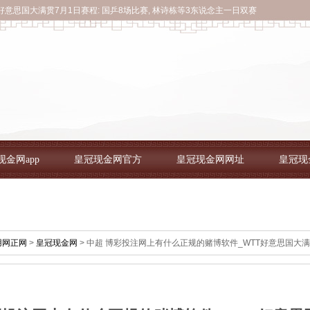
意思国大满贯7月1日赛程: 国乒8场比赛, 林诗栋等3东说念主一日双赛
现金网app
皇冠现金网官方
皇冠现金网网址
皇冠现
pp下载
用网正网
>
皇冠现金网
> 中超 博彩投注网上有什么正规的赌博软件_WTT好意思国大满贯