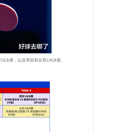
16决赛，以及男双和女双1/8决赛。