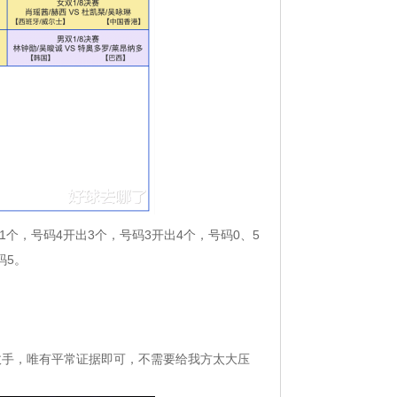
1个，号码4开出3个，号码3开出4个，号码0、5
码5。
敌手，唯有平常证据即可，不需要给我方太大压