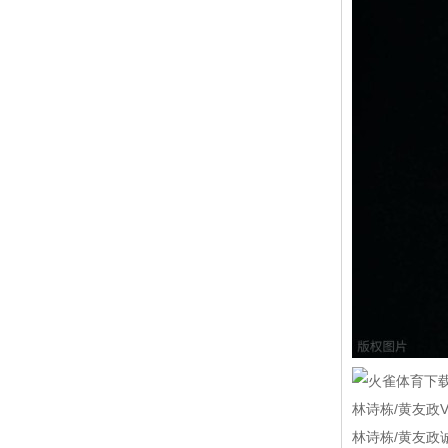
林诗栋/黄友政
林诗栋/黄友