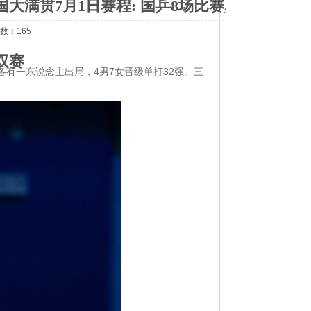
满贯7月1日赛程: 国乒8场比赛, 林诗
次数：165
双赛
各有一东说念主出局，4男7女晋级单打32强。三