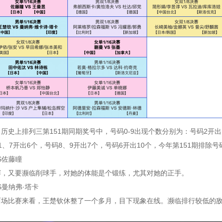
历史上排列三第151期同期奖号中，号码0-9出现个数分别为：号码2开出
1、7开出6个，号码8、9开出7个，号码6开出10个，今年第151期排除号
VS佐藤瞳
赛，又要濒临削球手，对她的体能是个锻练，尤其对她的正手。
VS曼纳弗·塔卡
两场比赛来看，王楚钦休整了一个多月，目下现象在线。濒临排行较低的