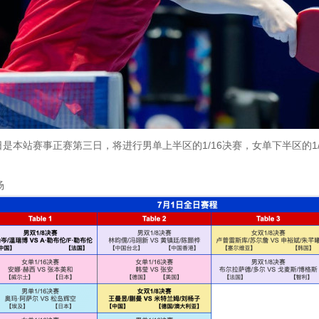
日是本站赛事正赛第三日，将进行男单上半区的1/16决赛，女单下半区的1/
场