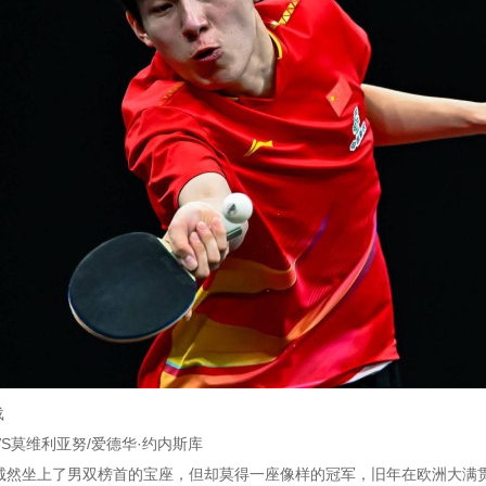
VS莫维利亚努/爱德华·约内斯库
政诚然坐上了男双榜首的宝座，但却莫得一座像样的冠军，旧年在欧洲大满