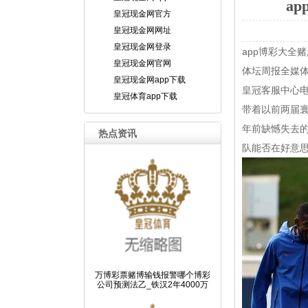
a
皇冠现金网官方
皇冠现金网网址
皇冠现金网登录
app博彩大全
皇冠现金网官网
体坛周报全媒体
皇冠现金网app下载
皇冠客服中心
皇冠体育app下载
带着以前两届
年前缺憾失去
热点资讯
队能否在好意
万博彩票赌博输钱报警哪个博彩
公司预测法乙_铁汉2年4000万