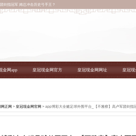
军团剑指冠军 姆总冲击历史弓手王？
现金网app
皇冠现金网官方
皇冠现金网网址
皇冠现
pp下载
用网正网
>
皇冠现金网官网
> app博彩大全赌足球外围平台_【不雅察】高卢军团剑指