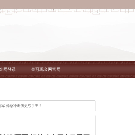
金网登录
皇冠现金网官网
冠军 姆总冲击历史弓手王？