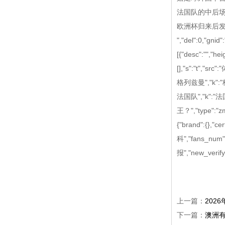
法国队的中后场
欧洲杯归来后
","del":0,"gnid
[{"desc":"","he
[],"s":"t","sr
格列兹曼","k":"格列兹
法国队","k":"法
王？","type":"z
{"brand":{
科","fans_num"
报","new_verify"
上一篇：
202
下一篇：
澳洲有