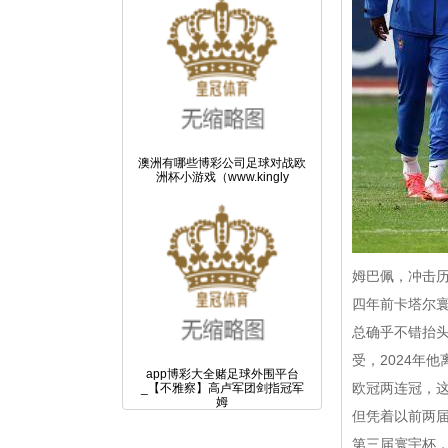
澳洲有哪些博彩公司足球对战欧
洲杯小游戏（www.kingly
姆巴佩，冲击
四年前卡塔尔
总确乎不错抬头
受，2024年
app博彩大全赌足球外围平台
欧冠两连冠，
_【不雅察】高卢军团剑指冠军
姆
但凭着以前两
第三届寰宇杯