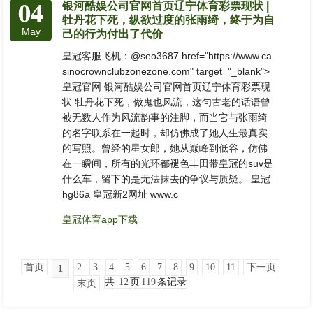
04
银河酷娱公司官网首页辽宁体育彩票现状 |
牡丹花下死，纵欲过度的张雨绮，终于为自
May
己的行为付出了代价
皇冠客服飞机：@seo3687 href="https://www.ca
sinocrownclubzonezone.com" target="_blank">
皇冠官网 银河酷娱公司官网首页辽宁体育彩票现
状 牡丹花下死，做鬼也风流，这句古老的话语曾
被无数人作为风流韵事的注脚，而当它与张雨绮
的名字联系在一起时，却仿佛成了她人生最真实
的写照。曾经的星女郎，她从巅峰到低谷，仿佛
在一瞬间，所有的光环都褪色丰田带皇冠的suv是
什么车，留下的是无法抹去的争议与质疑。 皇冠
hg86a 皇冠新2网址 www.c
皇冠体育app下载
首页
2
3
4
5
6
7
8
9
10
11
下一页
1
共
12
页
119
条记录
末页