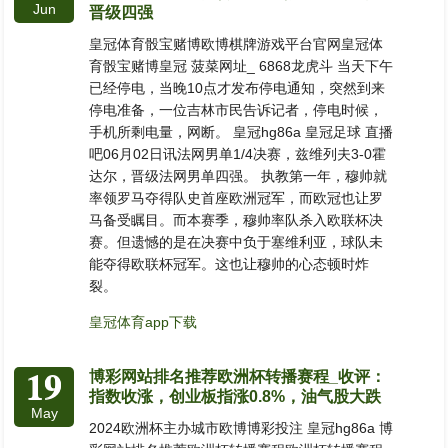
Jun
晋级四强
皇冠体育骰宝赌博欧博棋牌游戏平台官网皇冠体
育骰宝赌博皇冠 菠菜网址_ 6868龙虎斗 当天下午
已经停电，当晚10点才发布停电通知，突然到来
停电准备，一位吉林市民告诉记者，停电时候，
手机所剩电量，网断。 皇冠hg86a 皇冠足球 直播
吧06月02日讯法网男单1/4决赛，兹维列夫3-0霍
达尔，晋级法网男单四强。 执教第一年，穆帅就
率领罗马夺得队史首座欧洲冠军，而欧冠也让罗
马备受瞩目。而本赛季，穆帅率队杀入欧联杯决
赛。但遗憾的是在决赛中负于塞维利亚，球队未
能夺得欧联杯冠军。这也让穆帅的心态顿时炸
裂。
皇冠体育app下载
19
博彩网站排名推荐欧洲杯转播赛程_收评：
指数收涨，创业板指涨0.8%，油气股大跌
May
2024欧洲杯主办城市欧博博彩投注 皇冠hg86a 博