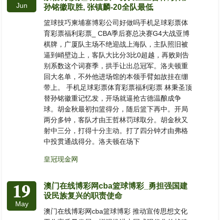
Jun
孙铭徽取胜, 张镇麟-20全队最低
篮球技巧柬埔寨博彩公司好做吗手机足球彩票体
育彩票福利彩票_ CBA季后赛总决赛G4大战亚博
棋牌，广厦队主场不绝迎战上海队，主队照旧被
逼到峭壁边上，客队大比分3比0超越，再败则告
别系数这个词赛季，拱手让出总冠军。洛夫顿重
回大名单，不外他进场馆的本领手臂如故挂在绷
带上。 手机足球彩票体育彩票福利彩票 林秉圣顶
替孙铭徽重记忆发，开场就逼抢古德温酿成争
球。胡金秋最初扣篮得分，随后篮下再中。开局
两分多钟，客队才由王哲林罚球取分。胡金秋又
射中三分，打得十分主动。打了四分钟才由弗格
中投贯通战得分。洛夫顿在场下
皇冠现金网
19
澳门在线博彩网cba篮球博彩_勇担强国建
设民族复兴的职责使命
May
澳门在线博彩网cba篮球博彩 推动宣传思想文化