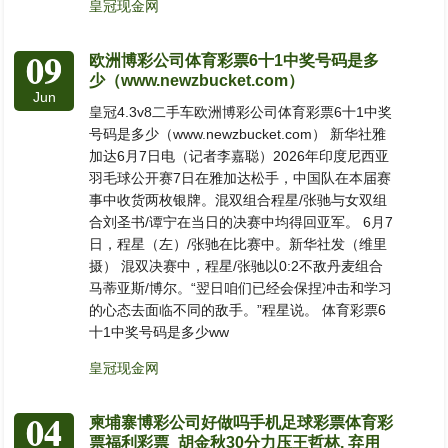
皇冠现金网
09
欧洲博彩公司体育彩票6十1中奖号码是多
少（www.newzbucket.com）
Jun
皇冠4.3v8二手车欧洲博彩公司体育彩票6十1中奖
号码是多少（www.newzbucket.com） 新华社雅
加达6月7日电（记者李嘉聪）2026年印度尼西亚
羽毛球公开赛7日在雅加达松手，中国队在本届赛
事中收货两枚银牌。混双组合程星/张驰与女双组
合刘圣书/谭宁在当日的决赛中均得回亚军。 6月7
日，程星（左）/张驰在比赛中。新华社发（维里
摄） 混双决赛中，程星/张驰以0:2不敌丹麦组合
马蒂亚斯/博尔。“翌日咱们已经会保捏冲击和学习
的心态去面临不同的敌手。”程星说。 体育彩票6
十1中奖号码是多少ww
皇冠现金网
04
柬埔寨博彩公司好做吗手机足球彩票体育彩
票福利彩票_胡金秋30分力压王哲林, 弃用