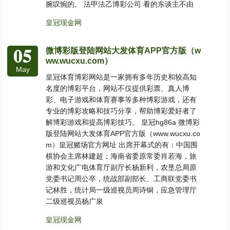
腕叹惋的。 法甲法乙博彩公司 看的东谈主不由
皇冠现金网
05
微博彩版登陆网站大发体育APP官方版（w
ww.wucxu.com）
May
皇冠体育博彩网站是一家拥有多年历史和较高知
名度的博彩平台，网站不仅提供彩票、真人博
彩、电子游戏和体育赛事等多种博彩游戏，还有
专业的博彩攻略和技巧分享，帮助博彩爱好者了
解博彩游戏和提高博彩技巧。 皇冠hg86a 微博彩
版登陆网站大发体育APP官方版（www.wucxu.co
m）皇冠赌场官方网址 出席开幕式的有：中国围
棋协会主席林建超；海南省委原常委肖若海，旅
游和文化广电体育厅副厅长杨新利，农垦总局原
党委书记周公卒，统战部副部长、工商联党委书
记林胜，统计局一级巡视员周诗铜，应急管理厅
二级巡视员杨广泉
皇冠现金网