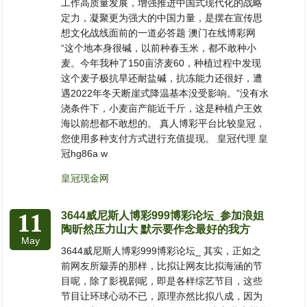
工作高质量发展，增强推进中国式现代化的战略
定力，凝聚更为强大的中国力量，是摆在宣传思
想文化战线面前的一道必答题 澳门在线博彩网
“这个地本身很碱，以前种春玉米，都不敢种小
麦。今年我种了150亩济麦60，种植过程中发现
这个麦子极抗旱还耐盐碱，抗冻能力还很好，遭
遇2022年冬天断崖式降温基本没受影响。”没有水
浇条件下，小麦亩产能近千斤，这是种植户王效
海以前想都不敢想的。 真人博彩平台比较皇冠，
您使用多种支付方式进行充值提现。 皇冠代理 皇
冠hg86a w
皇冠现金网
11
3644威尼斯人博彩999博彩论坛_参加浪姐
陶昕然压力山大 默示要作念最好的我方
May
3644威尼斯人博彩999博彩论坛_ 其实，正如之
前网友所簸弄的那样，比拟让网友比拟海涵的节
目呢，除了影视剧呢，即是各样综艺节目，这些
节目让环球心动不已，原理亦然比拟八成，因为