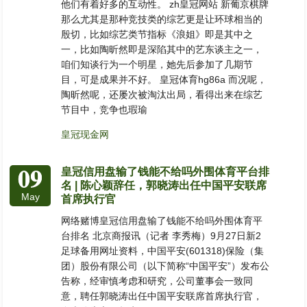
他们有着好多的互动性。 zh皇冠网站 新葡京棋牌
那么尤其是那种竞技类的综艺更是让环球相当的
殷切，比如综艺类节指标《浪姐》即是其中之
一，比如陶昕然即是深陷其中的艺东谈主之一，
咱们知谈行为一个明星，她先后参加了几期节
目，可是成果并不好。 皇冠体育hg86a 而况呢，
陶昕然呢，还屡次被淘汰出局，看得出来在综艺
节目中，竞争也瑕瑜
皇冠现金网
09
皇冠信用盘输了钱能不给吗外围体育平台排
名 | 陈心颖辞任，郭晓涛出任中国平安联席
May
首席执行官
网络赌博皇冠信用盘输了钱能不给吗外围体育平
台排名 北京商报讯（记者 李秀梅）9月27日新2
足球备用网址资料，中国平安(601318)保险（集
团）股份有限公司（以下简称“中国平安”）发布公
告称，经审慎考虑和研究，公司董事会一致同
意，聘任郭晓涛出任中国平安联席首席执行官，