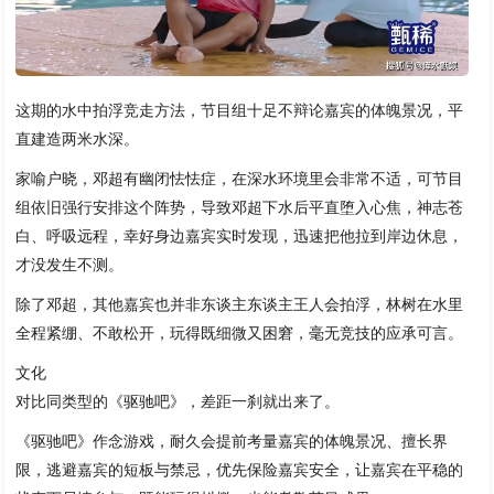
这期的水中拍浮竞走方法，节目组十足不辩论嘉宾的体魄景况，平
直建造两米水深。
家喻户晓，邓超有幽闭怯怯症，在深水环境里会非常不适，可节目
组依旧强行安排这个阵势，导致邓超下水后平直堕入心焦，神志苍
白、呼吸远程，幸好身边嘉宾实时发现，迅速把他拉到岸边休息，
才没发生不测。
除了邓超，其他嘉宾也并非东谈主东谈主王人会拍浮，林树在水里
全程紧绷、不敢松开，玩得既细微又困窘，毫无竞技的应承可言。
文化
对比同类型的《驱驰吧》，差距一刹就出来了。
《驱驰吧》作念游戏，耐久会提前考量嘉宾的体魄景况、擅长界
限，逃避嘉宾的短板与禁忌，优先保险嘉宾安全，让嘉宾在平稳的