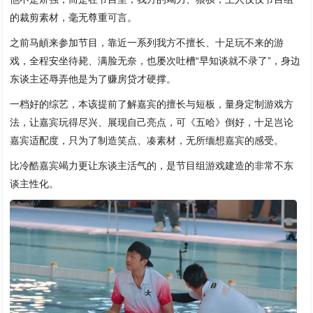
的裁剪素材，毫无尊重可言。
之前马頔来参加节目，靠近一系列我方不擅长、十足玩不来的游
戏，全程安坐待毙、满脸无奈，也屡次吐槽“早知谈就不录了”，身边
东谈主还辱弄他是为了赚房贷才硬撑。
一档好的综艺，本该提前了解嘉宾的擅长与短板，量身定制游戏方
法，让嘉宾玩得尽兴、展现自己亮点，可《五哈》倒好，十足岂论
嘉宾适配度，只为了制造笑点、凑素材，无所缅想嘉宾的感受。
比冷酷嘉宾竭力更让东谈主活气的，是节目组游戏建造的非常不东
谈主性化。