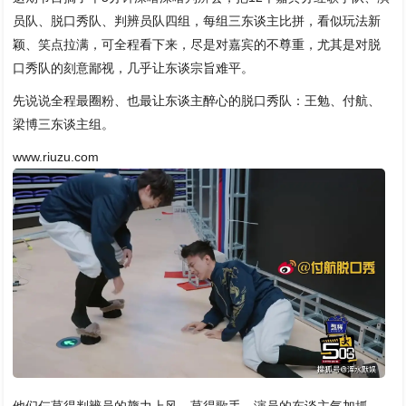
员队、脱口秀队、判辨员队四组，每组三东谈主比拼，看似玩法新
颖、笑点拉满，可全程看下来，尽是对嘉宾的不尊重，尤其是对脱
口秀队的刻意鄙视，几乎让东谈宗旨难平。
先说说全程最圈粉、也最让东谈主醉心的脱口秀队：王勉、付航、
梁博三东谈主组。
www.riuzu.com
他们仨莫得判辨员的膂力上风，莫得歌手、演员的东谈主气加抓，