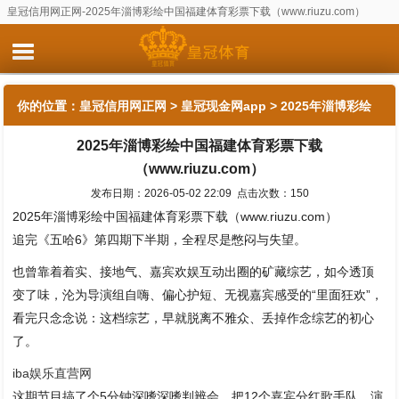
皇冠信用网正网-2025年淄博彩绘中国福建体育彩票下载（www.riuzu.com）
你的位置：
皇冠信用网正网
>
皇冠现金网app
> 2025年淄博彩绘
2025年淄博彩绘中国福建体育彩票下载
中国福建体育彩票下载（www.riuzu.com）
（www.riuzu.com）
发布日期：2026-05-02 22:09 点击次数：150
2025年淄博彩绘中国福建体育彩票下载（www.riuzu.com）
追完《五哈6》第四期下半期，全程尽是憋闷与失望。
也曾靠着着实、接地气、嘉宾欢娱互动出圈的矿藏综艺，如今透顶
变了味，沦为导演组自嗨、偏心护短、无视嘉宾感受的“里面狂欢”，
看完只念念说：这档综艺，早就脱离不雅众、丢掉作念综艺的初心
了。
iba娱乐直营网
这期节目搞了个5分钟深嗜深嗜判辨会，把12个嘉宾分红歌手队、演