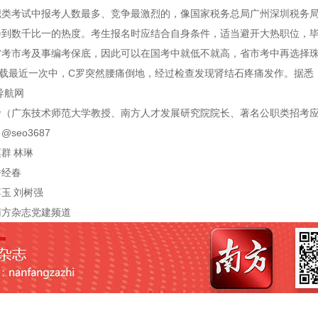
职类考试中报考人数最多、竞争最激烈的，像国家税务总局广州深圳税务
会到数千比一的热度。考生报名时应结合自身条件，适当避开大热职位，
省考市考及事编考保底，因此可以在国考中就低不就高，省市考中再选择
下载最近一次中，C罗突然腰痛倒地，经过检查发现肾结石疼痛发作。据悉
导航网
玲（广东技术师范大学教授、南方人才发展研究院院长、著名公职类招考
seo3687
群 林琳
潘经春
玉 刘树强
南方杂志党建频道