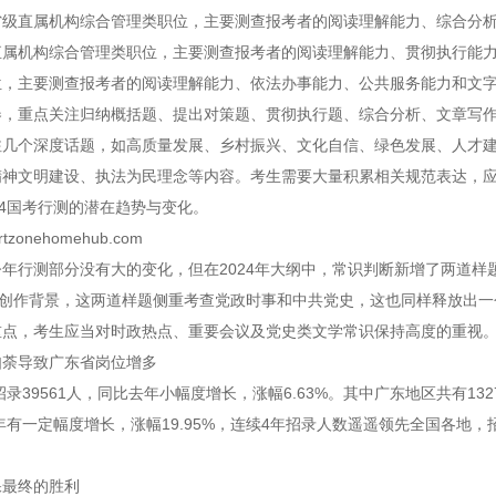
省级直属机构综合管理类职位，主要测查报考者的阅读理解能力、综合分
直属机构综合管理类职位，主要测查报考者的阅读理解能力、贯彻执行能
位，主要测查报考者的阅读理解能力、依法办事能力、公共服务能力和文
卷，重点关注归纳概括题、提出对策题、贯彻执行题、综合分析、文章写
注几个深度话题，如高质量发展、乡村振兴、文化自信、绿色发展、人才
精神文明建设、执法为民理念等内容。考生需要大量积累相关规范表达，
24国考行测的潜在趋势与变化。
rtzonehomehub.com
年行测部分没有大的变化，但在2024年大纲中，常识判断新增了两道样
”创作背景，这两道样题侧重考查党政时事和中共党史，这也同样释放出一
重点，考生应当对时政热点、重要会议及党史类文学常识保持高度的重视
如荼导致广东省岗位增多
划招录39561人，同比去年小幅度增长，涨幅6.63%。其中广东地区共有13
去年有一定幅度增长，涨幅19.95%，连续4年招录人数遥遥领先全国各
保最终的胜利