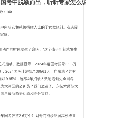
24国考中脱颖而出，听听专家怎么说｜公
次数：160
程中向校友和慈善捐赠人士的子女做倾斜。在实际
裕家庭。
下腰动作的时候发生了瘫痪，“这个孩子即刻就发生
式启动。数据显示，2024年度国考招录3.95万
，2024国考计划招录39561人，广东地区共有
幅19.95%，连续4年招录人数遥遥领先全国各
成为大湾区的公务员？我们邀请了广东技术师范大
年国考最新趋势动态和高分策略。
4年国考设置2.6万个计划专门招录应届高校毕业