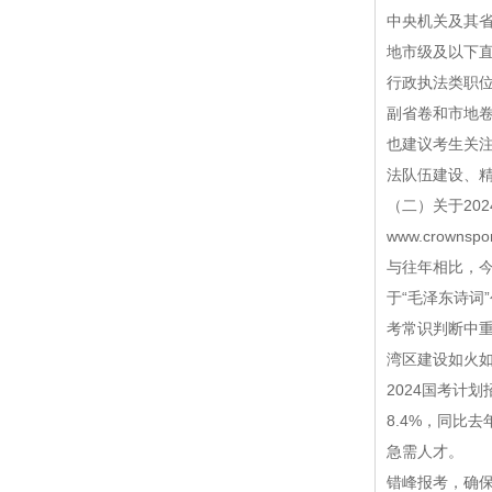
中央机关及其
地市级及以下
行政执法类职
副省卷和市地
也建议考生关
法队伍建设、
（二）关于20
www.crownspo
与往年相比，今
于“毛泽东诗词
考常识判断中
湾区建设如火
2024国考计
8.4%，同比
急需人才。
错峰报考，确