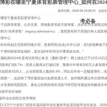
博彩在哪里宁夏体育彩票管理中心_如何在20
发布日期：2026-05-19 09:15 点击
在哪里宁夏体育彩票管理中心
考必备
出于品牌美誉度、公共关系、变相集资等多方面考量，允许在学生录取过
为“传承录取”（legacy admissions），显然更有利于美国白种人或富
管理中心
柱外科副主任医师刘臻介绍，患者田田(化名)今年11岁，在5岁跳舞做
个脊柱畸形骨盆倾斜，是在这6年时间当中逐渐发生的。”
属机构2024年度考试录用公务员（通称“国考”）网上报名已于10月15日正
23国考扩招6.7%，招录人数再次打破纪录，预测今年将有300万人参加国考
，计划招录3325人，占全部招录人数的8.4%，同比去年有一定幅度增长，涨
全国第一，这反映了湾区建设如火如荼急需人才。如何顺利通过本次国考
人才发展研究院院长、著名公职类招考应试技巧研究院专家赵玲玲解读今
向高校毕业生倾斜
届毕业生的职位有所增加
设置2.5万个计划专门招录应届高校毕业生服务和促进高校毕业生就业，202