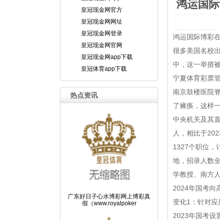
鸿运国际
皇冠现金网官方
皇冠现金网网址
皇冠现金网登录
鸿运国际博彩
皇冠现金网官网
很多美国名校
皇冠现金网app下载
中，这一举措被称
皇冠体育app下载
宁夏体育彩票
南京鼓楼医院脊
热点资讯
了瘫痪，这样一
中央机关及其直
人，相比于20
1327个职位
地，招录人数
学教授、南方
2024年国考
广东好日子心水博彩网上博彩真
变化1：针对应
假（www.royalpoker
2023年国考