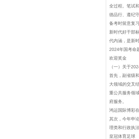
全过程。笔试
德品行、遵纪
备考时留意复
新时代好干部标
代内涵，是新
2024年国考
欢迎奖金
（一）关于20
首先，副省级和
大领域的交叉结
重公共服务领
府服务。
鸿运国际博彩
其次，今年申
理类和行政执
皇冠体育足球