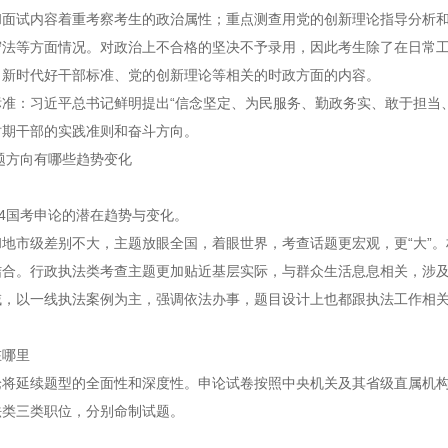
和面试内容着重考察考生的政治属性；重点测查用党的创新理论指导分析
守法等方面情况。对政治上不合格的坚决不予录用，因此考生除了在日常
习新时代好干部标准、党的创新理论等相关的时政方面的内容。
准：习近平总书记鲜明提出“信念坚定、为民服务、勤政务实、敢于担当
时期干部的实践准则和奋斗方向。
命题方向有哪些趋势变化
24国考申论的潜在趋势与变化。
地市级差别不大，主题放眼全国，着眼世界，考查话题更宏观，更“大”
合。行政执法类考查主题更加贴近基层实际，与群众生活息息相关，涉及
域，以一线执法案例为主，强调依法办事，题目设计上也都跟执法工作相
在哪里
论将延续题型的全面性和深度性。申论试卷按照中央机关及其省级直属机
法类三类职位，分别命制试题。