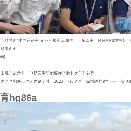
专精特新“小巨东谈主”企业的模组车间里，工东谈主们环环相扣地拼装
往马来西亚。
局出现了点意外，但是又重新把握住了胜利之门的钥匙。
大湾区和海上丝绸之路要冲。2023年前8个月，深圳对共建“一带一谈”国
育hg86a