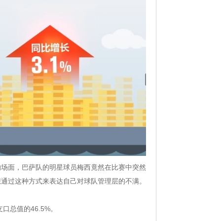
的场面，巴萨队的明星球员梅西竟然在比赛中突然
想通过这种方式来表达自己对球队管理层的不满。
口总值的46.5%。