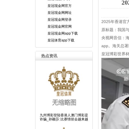
2
皇冠现金网官方
皇冠现金网网址
皇冠现金网登录
2025年香港官方
皇冠现金网官网
原标题：我国与
皇冠现金网app下载
央视网音信：海
皇冠体育app下载
app。海关总署
皇冠博彩世界
热点资讯
九州博彩登陆香港人澳门博彩是
诈骗_孙颖莎: 比赛情状会越来越