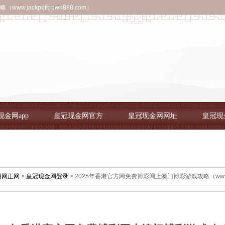
.jackpotcrown888.com）
现金网app
皇冠现金网官方
皇冠现金网网址
皇冠现
pp下载
用网正网
>
皇冠现金网登录
> 2025年香港官方网免费博彩网上澳门博彩游戏攻略（www.jack