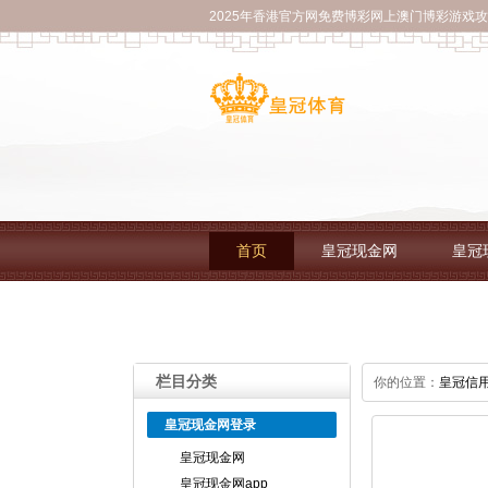
2025年香港官方网免费博彩网上澳门博彩游戏攻略（www
首页
皇冠现金网
皇冠
皇冠现金网app下载
皇冠体育a
栏目分类
你的位置：
皇冠信
皇冠现金网登录
皇冠现金网
皇冠现金网app