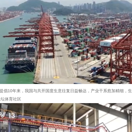
议提倡10年来，我国与共开国度生意往复日益畅达，产业干系愈加精细，
论坛体育社区