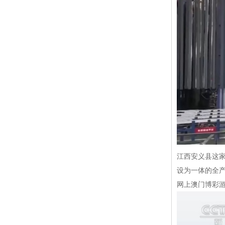
江西安义县这
设为一体的全
网上澳门博彩游戏攻