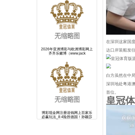
在深圳这家国度
2026年亚洲博彩与欧洲博彩网上
达口岸装船发
齐齐乐赌博（www.jack
白方虽然在中
深圳地处粤港澳
首位。
皇冠体
博彩现金网注册送钱网上百家乐
必赢玩法_8:4险胜德国！孙颖莎