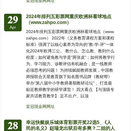
皇冠现金网网址
29
2024年排列五彩票网重庆欧洲杯看球地点
（www.zahpo.com）
Apr
2024年排列五彩票网重庆欧洲杯看球地点（www.
zahpo.com） 2022年《义务教育课程方案和课程
标准》强调了以核心素养为导向的“教-学-评”一体
化2024年欧博三公。 教什么、怎么教、教到什么
程度；如何避免教与学是“两张皮”；如何将教学行
为、学习能力、诊断评估有机融合，是一线教师
必须思考的问题！ 为持续赋能教师发展，中国教
师报联合天星教育旗下知名图书品牌《教材帮》
举办“第八届中小学教师暑期教研论坛”， 打造最
贴近教师教学的研学课堂！ 四大看点 【与顶级专
家共话教育教学】 足不出户、以顶
皇冠现金网网址
28
幸运快艇娱乐城体育彩票开奖22选5_《人
民的名义》赵瑞龙出狱后有多爽？二姐的人