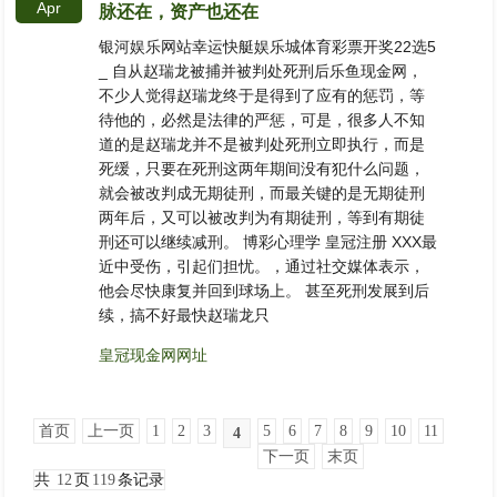
Apr
脉还在，资产也还在
银河娱乐网站幸运快艇娱乐城体育彩票开奖22选5
_ 自从赵瑞龙被捕并被判处死刑后乐鱼现金网，
不少人觉得赵瑞龙终于是得到了应有的惩罚，等
待他的，必然是法律的严惩，可是，很多人不知
道的是赵瑞龙并不是被判处死刑立即执行，而是
死缓，只要在死刑这两年期间没有犯什么问题，
就会被改判成无期徒刑，而最关键的是无期徒刑
两年后，又可以被改判为有期徒刑，等到有期徒
刑还可以继续减刑。 博彩心理学 皇冠注册 XXX最
近中受伤，引起们担忧。，通过社交媒体表示，
他会尽快康复并回到球场上。 甚至死刑发展到后
续，搞不好最快赵瑞龙只
皇冠现金网网址
首页
上一页
1
2
3
5
6
7
8
9
10
11
4
下一页
末页
共
12
页
119
条记录