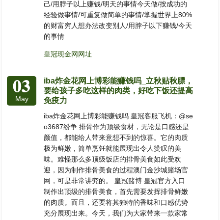
己/用脖子以上赚钱/明天的事情今天做/按成功的
经验做事情/可重复做简单的事情/掌握世界上80%
的财富穷人想办法改变别人/用脖子以下赚钱/今天
的事情
皇冠现金网网址
03
iba炸金花网上博彩能赚钱吗_立秋贴秋膘，
要给孩子多吃这样的肉类，好吃下饭还提高
May
免疫力
iba炸金花网上博彩能赚钱吗 皇冠客服飞机：@se
o3687纷争 排骨作为顶级食材，无论是口感还是
颜值，都能给人带来意想不到的惊喜。它的肉质
极为鲜嫩，简单烹饪就能展现出令人赞叹的美
味。难怪那么多顶级饭店的排骨美食如此受欢
迎，因为制作排骨美食的过程澳门金沙城赌场官
网，可是非常讲究的。 皇冠赌博 皇冠官方入口
制作出顶级的排骨美食，首先需要发挥排骨鲜嫩
的肉质。而且，还要将其独特的香味和口感优势
充分展现出来。今天，我们为大家带来一款家常