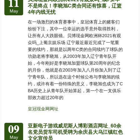
11
不是终点！李晓旭C类合同还有惊喜，辽篮
May
4年内线无忧
在一场激烈的体育赛事中，皇冠体育上的赌客们
纷纷下注，其中一位幸运的选手意外取得胜利，
让所有人大跌眼镜。贝博现金网欧洲杯2021有观
众吗_上葡京娱乐场 辽宁最近最近完成了一笔重
要的续约，那就是以两年C类的合同续约了球队的
功勋老将李晓旭，从2003年加入辽宁青年队开
始，今年刚好是李晓旭加盟球队第20周年的纪念
的月份，他就是在2003年加入八月份加入到了辽
宁青年队，所以选在这个时候公布与李晓旭的续
约，或许有着一份特殊的意义，李晓旭也成为了C
BA历史上从青年队开始算起，第一个在一支俱乐
部效力超过20年的
皇冠现金网网址
09
亚新电子游戏威尼斯人博彩酒店网址_60余
名党员货车司机受聘为余庆县大乌江镇红色
May
文化宣传员