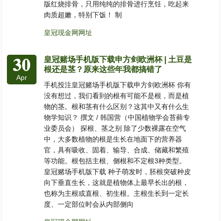
版红烧排骨，只用纯纯的排骨进行烹饪，吃起来
肉质超嫩，特别下饭！ 制
皇冠现金网网址
30
皇冠赌场手机版下载申方剑欧洲杯 | 土豆是
根还是茎？原来这些年我都搞错了
Apr
手机投注皇冠赌场手机版下载申方剑欧洲杯 你有
没有想过，我们看到的根有可能不是根，而是植
物的茎。根和茎有什么区别？这其中又有什么生
物学知识？ 撰文 / 韩国营（中国植物学会苔藓专
业委员会） 探根、茎之别 除了少数裸露在空气
中，大多数植物的根是生长在地面下的营养器
官，具有吸收、固着、输导、合成、储藏和繁殖
等功能。根包括主根、侧根和不定根3种类型。
皇冠赌场手机版下载 种子萌发时，胚根突破种皮
向下垂直生长，这就是植物体上最早长出的根，
也称为主根或直根、初生根。主根生长到一定长
度、一定部位时会从内部侧向