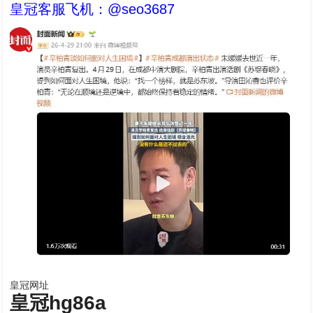
皇冠客服飞机：@seo3687
皇冠网址
皇冠hg86a