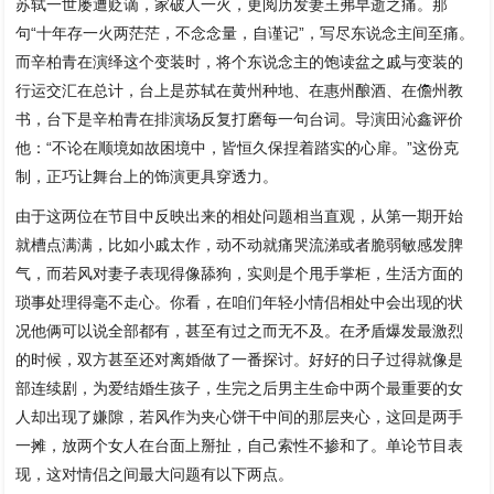
苏轼一世屡遭贬谪，家破人一火，更阅历发妻王弗早逝之痛。那
句“十年存一火两茫茫，不念念量，自谨记”，写尽东说念主间至痛。
而辛柏青在演绎这个变装时，将个东说念主的饱读盆之戚与变装的
行运交汇在总计，台上是苏轼在黄州种地、在惠州酿酒、在儋州教
书，台下是辛柏青在排演场反复打磨每一句台词。导演田沁鑫评价
他：“不论在顺境如故困境中，皆恒久保捏着踏实的心扉。”这份克
制，正巧让舞台上的饰演更具穿透力。
由于这两位在节目中反映出来的相处问题相当直观，从第一期开始
就槽点满满，比如小戚太作，动不动就痛哭流涕或者脆弱敏感发脾
气，而若风对妻子表现得像舔狗，实则是个甩手掌柜，生活方面的
琐事处理得毫不走心。你看，在咱们年轻小情侣相处中会出现的状
况他俩可以说全部都有，甚至有过之而无不及。在矛盾爆发最激烈
的时候，双方甚至还对离婚做了一番探讨。好好的日子过得就像是
部连续剧，为爱结婚生孩子，生完之后男主生命中两个最重要的女
人却出现了嫌隙，若风作为夹心饼干中间的那层夹心，这回是两手
一摊，放两个女人在台面上掰扯，自己索性不掺和了。单论节目表
现，这对情侣之间最大问题有以下两点。