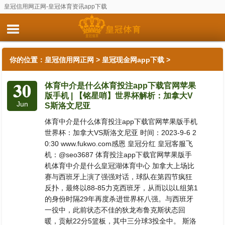
皇冠信用网正网-皇冠体育资讯app下载
你的位置：
皇冠信用网正网
>
皇冠现金网app下载
>
30
体育中介是什么体育投注app下载官网苹果
版手机 | 【铭星哨】世界杯解析：加拿大V
Jun
S斯洛文尼亚
体育中介是什么体育投注app下载官网苹果版手机
世界杯：加拿大VS斯洛文尼亚 时间：2023-9-6 2
0:30 www.fukwo.com感恩 皇冠分红 皇冠客服飞
机：@seo3687 体育投注app下载官网苹果版手
机体育中介是什么皇冠湖体育中心 加拿大上场比
赛与西班牙上演了强强对话，球队在第四节疯狂
反扑，最终以88-85力克西班牙，从而以以L组第1
的身份时隔29年再度杀进世界杯八强。与西班牙
一役中，此前状态不佳的狄龙布鲁克斯状态回
暖，贡献22分5篮板，其中三分球3投全中。 斯洛