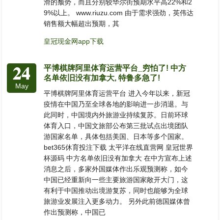
滑的颓势，而且分别较华尔街预期水平高22%和2
9%以上。 www.riuzu.com 由于需求强劲，英伟达
销售额大幅超出预期，其
皇冠现金网app下载
24
平博棋牌阿里体育运营平台_穷怕了! 中方
名单依旧没有加拿大, 特鲁多急了!
May
平博棋牌阿里体育运营平台 进入今年以来，新冠
疫情在中国乃至全球各地的影响进一步消退。与
此同时，中国境内外旅游业持续复苏。日前环球
体育入口，中国文旅部公布第三批试点出境团队
游国家名单，具体包括美国、日本等多个国家。
bet365休育投注下载 太平洋在线直营网 皇冠世界
杯源码 中方名单依旧没有加拿大 在中方宣布上述
消息之后，多家外国媒体作出乐观预测称，如今
中国已经重新向一些主要旅游国家敞开大门，这
有利于中国推动出境游复苏，同时也能够为全球
旅游业发展注入更多动力。 另外此前德国媒体曾
作出预测称，中国已