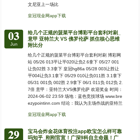
文尼亚上一场比
皇冠现金网app下载
03
给几个正规的菠菜平台博彩平台套利对刷_
意甲 亚特兰大 VS 佛罗伦萨 抓住核心思维
Jun
附比分
给几个正规的菠菜平台博彩平台套利对刷 博彩网
站 05/26 013平让平020让负2.6拿下 05/27 001
让负02胜 3.3拿下 皇冠hg86a 05/28 003让胜让
平004让负3.1拿下 05/29 010让负011胜 3.1拿下
05/31 001负 002胜 2.9拿下 06/1 011负 012负 2.
7倍 意甲：亚特兰大VS佛罗伦萨 欢迎奖金 时间：
2024-06-02 23:59 场地：蓝色竞技球场 www.bre
ezypointinn.com 结论：我认为主场作战的亚特兰
皇冠现金网app下载
29
宝马会炸金花体育投注app欧宝怎么样可靠
吗知乎_刚刚官宣！广深9科自主命题！广