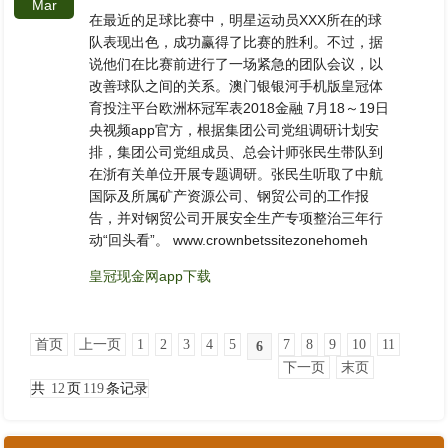
Mar
在最近的足球比赛中，明星运动员XXX所在的球
队表现出色，成功赢得了比赛的胜利。不过，据
说他们在比赛前进行了一场紧急的团队会议，以
改善球队之间的关系。澳门银银河手机版皇冠体
育投注平台欧洲杯冠军表2018金融 7月18～19日
央视频app官方，根据集团公司党组调研计划安
排，集团公司党组成员、总会计师张民生带队到
在浙有关单位开展专题调研。张民生听取了中航
国际及所属矿产资源公司、钢贸公司的工作报
告，并对钢贸公司开展安全生产专项整治三年行
动“回头看”。 www.crownbetssitezonehomeh
皇冠现金网app下载
首页
上一页
1
2
3
4
5
7
8
9
10
11
6
下一页
末页
共
12
页
119
条记录