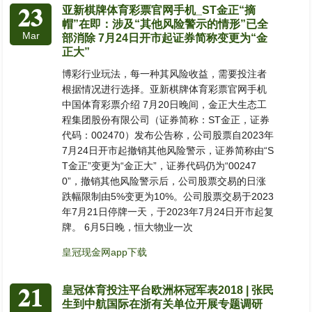
23
亚新棋牌体育彩票官网手机_ST金正“摘
帽”在即：涉及“其他风险警示的情形”已全
Mar
部消除 7月24日开市起证券简称变更为“金
正大”
博彩行业玩法，每一种其风险收益，需要投注者
根据情况进行选择。亚新棋牌体育彩票官网手机
中国体育彩票介绍 7月20日晚间，金正大生态工
程集团股份有限公司（证券简称：ST金正，证券
代码：002470）发布公告称，公司股票自2023年
7月24日开市起撤销其他风险警示，证券简称由“S
T金正”变更为“金正大”，证券代码仍为“00247
0”，撤销其他风险警示后，公司股票交易的日涨
跌幅限制由5%变更为10%。公司股票交易于2023
年7月21日停牌一天，于2023年7月24日开市起复
牌。 6月5日晚，恒大物业一次
皇冠现金网app下载
21
皇冠体育投注平台欧洲杯冠军表2018 | 张民
生到中航国际在浙有关单位开展专题调研