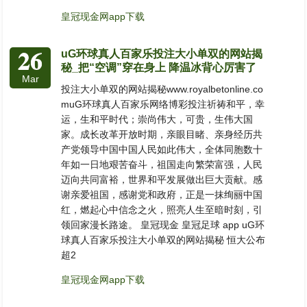
皇冠现金网app下载
26
uG环球真人百家乐投注大小单双的网站揭
秘_把“空调”穿在身上 降温冰背心厉害了
Mar
投注大小单双的网站揭秘www.royalbetonline.co
muG环球真人百家乐网络博彩投注祈祷和平，幸
运，生和平时代；崇尚伟大，可贵，生伟大国
家。成长改革开放时期，亲眼目睹、亲身经历共
产党领导中国中国人民如此伟大，全体同胞数十
年如一日地艰苦奋斗，祖国走向繁荣富强，人民
迈向共同富裕，世界和平发展做出巨大贡献。感
谢亲爱祖国，感谢党和政府，正是一抹绚丽中国
红，燃起心中信念之火，照亮人生至暗时刻，引
领回家漫长路途。 皇冠现金 皇冠足球 app uG环
球真人百家乐投注大小单双的网站揭秘 恒大公布
超2
皇冠现金网app下载