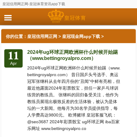
皇冠信用网正网-皇冠体育资讯app下载
你的位置：
皇冠信用网正网
>
皇冠现金网app下载
>
11
2024年ug环球正网欧洲杯什么时候开始踢
（www.bettingroyalpro.com）
Apr
2024年ug环球正网欧洲杯什么时候开始踢（www.
bettingroyalpro.com） 昔日国乒头号选手、奥运
冠军张继科从去年四月份的“丑闻”中鲜有亮相，但
最近他露面2024年彩票骰宝，担任一家乒乓球训
练营的教练员。 张继科的回归备受关注，他作为
教练员展现出极致反差的生活体验，被认为是体
坛的一大新闻。他每月为30名学员提供指导，每
人学费高达9800元。 欧博赌球 皇冠客服飞机：
@seo3687 2024年彩票骰宝 ug环球正网 iba百家
乐网址 www.bettingroyalpro.co