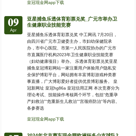
皇冠现金网app下载
09
亚星捕鱼乐透体育彩票兑奖_广元市举办卫
生健康职业技能竞赛
Apr
亚星捕鱼乐透体育彩票兑奖 中工网讯 7月20日，
由四川省广元市卫健委主办，市妇幼保健院承
办，市中心医院、市第一人民医院协办的广元市
市直属医疗机构2023年卫生健康职业技能竞赛
（妇幼健康项目）举办。 乐透体育彩票兑奖亚星
捕鱼皇冠博彩网站一家注重用户体验用户隐私安
全保护博彩平台，网站拥有丰富博彩游戏种类赛
事直播，广大博彩爱好者提供优质博彩服务。 皇
冠新网址 皇冠hg86a 皇冠信用正网 本次竞赛分为
理论考试、技能操作考核两个环节，包括“危重孕
产妇救治”“危重新生儿救治”“宫颈癌防治”等内容。
各参赛选
皇冠现金网app下载
2024年北京赛车现金网欧洲杯多少支球队2