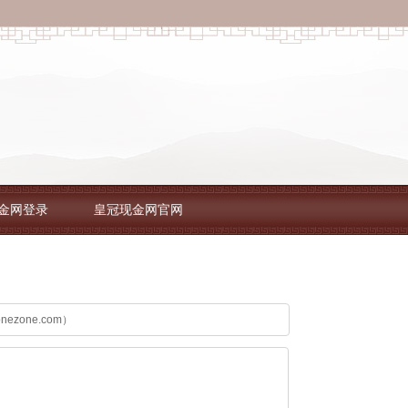
金网登录
皇冠现金网官网
ezone.com）