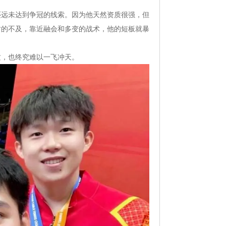
还远未达到争冠的线索。因为他天然资质很强，但
时的不及，靠近融会和多变的战术，他的短板就暴
质，也终究难以一飞冲天。