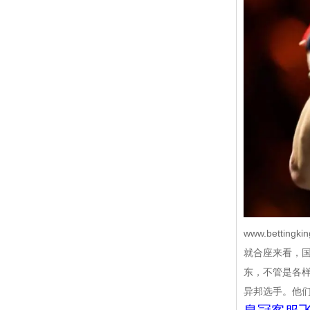
www.bettingki
就合座来看，
东，不管是各
异邦选手。他们