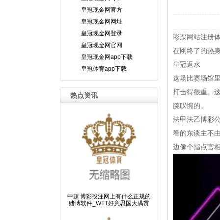
皇冠现金网官方
皇冠现金网网址
皇冠现金网登录
彩票网站注册体育博
皇冠现金网官网
在刚终了的热
皇冠现金网app下载
皇冠返水
皇冠体育app下载
这场比赛场馆
打击得很重。
热点资讯
腕叹惋的。
法甲法乙博彩
看的东谈主不
边像个指点官
中超 博彩投注网上有什么正规的
赌博软件_WTT好意思国大满贯