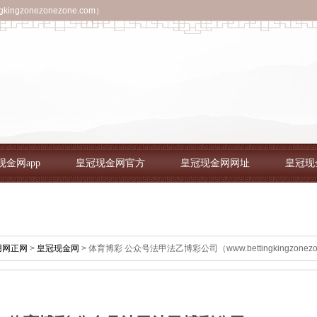
gzonezonezone.com）
现金网app
皇冠现金网官方
皇冠现金网网址
皇冠现
pp下载
用网正网
>
皇冠现金网
> 体育博彩 公众号法甲法乙博彩公司（www.bettingkingzonezon