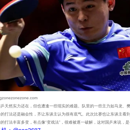
ngzonezonezone.com
国乒天然实力还在，但也遭逢一些现实的难题。队里的一些主力如马龙、
样的打法还是融会性，齐让东谈主认为很有底气。此次比赛也让东谈主看
的打法丰富多变，有点像“变戏法”，很难被逐一破解，这对国乒来说，