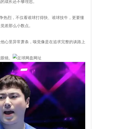
他的成长还不够理思。
竞争热烈，不仅看谁球打得快、谁球技牛，更要懂
嗅觉差那么小数点。
让他心里异常萧条，嗅觉像是在追求完整的谈路上
跌眼镜。