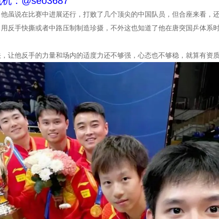
：@seo3687
，他虽说在比赛中进展还行，打败了几个顶尖的中国队员，但合座来看，
常用反手快撕或者中路压制制造珍摄，不外这也知道了他在唐突国乒体系
法，让他反手的力量和场内的适度力还不够强，心态也不够稳，就算有资