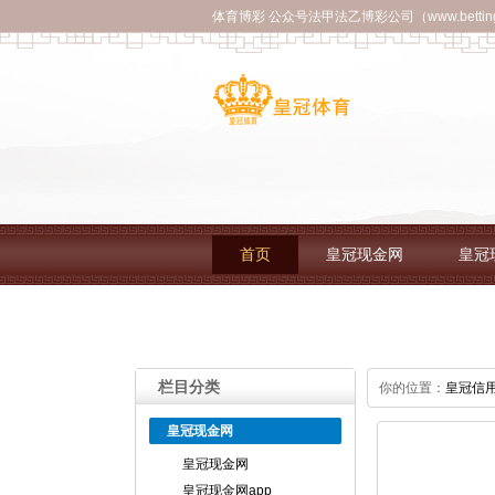
体育博彩 公众号法甲法乙博彩公司（www.bettingkin
首页
皇冠现金网
皇冠
皇冠现金网app下载
皇冠体育a
栏目分类
你的位置：
皇冠信
皇冠现金网
皇冠现金网
皇冠现金网app