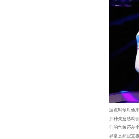
这点时候对他
那种失意感就
们的气象还差
异常是那些直