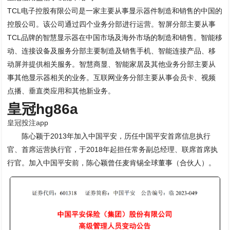
TCL电子控股有限公司是一家主要从事显示器件制造和销售的中国的
控股公司。该公司通过四个业务分部进行运营。智屏分部主要从事
TCL品牌的智慧显示器在中国市场及海外市场的制造和销售。智能移
动、连接设备及服务分部主要制造及销售手机、智能连接产品、移
动屏并提供相关服务。智慧商显、智能家居及其他业务分部主要从
事其他显示器相关的业务。互联网业务分部主要从事会员卡、视频
点播、垂直类应用和其他新业务。
皇冠hg86a
皇冠投注app
陈心颖于2013年加入中国平安，历任中国平安首席信息执行
官、首席运营执行官，于2018年起担任常务副总经理、联席首席执
行官。加入中国平安前，陈心颖曾任麦肯锡全球董事（合伙人）。