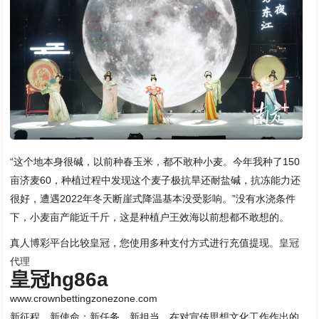
“这个地本身很碱，以前种春玉米，都不敢种小麦。今年我种了150
亩济麦60，种植过程中发现这个麦子极抗旱还耐盐碱，抗冻能力还
很好，遭遇2022年冬天断崖式降温基本没受影响。”没有水浇条件
下，小麦亩产能近千斤，这是种植户王效海以前想都不敢想的。
真人博彩平台比较皇冠，您使用多种支付方式进行充值提现。
皇冠
代理
皇冠hg86a
www.crownbettingzonezone.com
新征程，新使命；新任务，新担当。在对宣传思想文化工作作出的