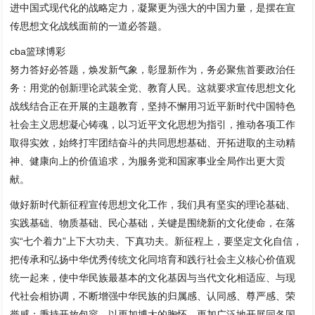
进中国式现代化的战略定力，凝聚更为强大的中国力量，是摆在宣
传思想文化战线面前的一道必答题。
cba篮球博彩
努力答好必答题，焕发新气象，彰显新作为，务必聚焦首要政治任
务：用党的创新理论武装全党、教育人民。这就要求宣传思想文化
战线结合正在开展的主题教育，坚持不懈用习近平新时代中国特色
社会主义思想凝心铸魂，以习近平文化思想为指引，推动各项工作
取得实效，始终打牢团结奋斗的共同思想基础、开拓进取的主动精
神、健康向上的价值追求，为服务党和国家事业全局作出更大贡
献。
做好新时代新征程宣传思想文化工作，我们具有坚实的理论基础、
实践基础、物质基础、民心基础，关键是围绕新的文化使命，在落
实“七个着力”上下大功夫、下真功夫。新征程上，要坚定文化自信，
把传承和弘扬中华优秀传统文化同培育和践行社会主义核心价值观
统一起来，使中华民族最基本的文化基因与当代文化相适应、与现
代社会相协调，不断增强中华民族的归属感、认同感、尊严感、荣
誉感；秉持开放包容，以更加博大的胸怀，更加广泛地开展同各国