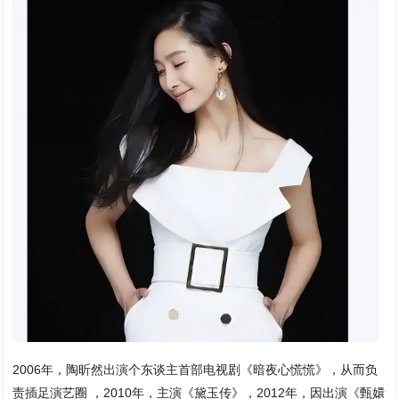
2006年，陶昕然出演个东谈主首部电视剧《暗夜心慌慌》，从而负
责插足演艺圈 ，2010年，主演《黛玉传》，2012年，因出演《甄嬛