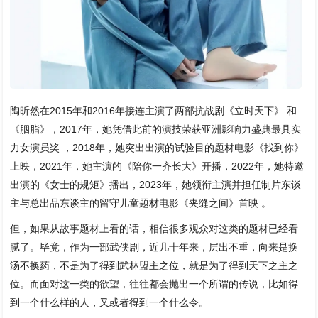
陶昕然在2015年和2016年接连主演了两部抗战剧《立时天下》 和
《胭脂》，2017年，她凭借此前的演技荣获亚洲影响力盛典最具实
力女演员奖 ，2018年，她突出出演的试验目的题材电影《找到你》
上映，2021年，她主演的《陪你一齐长大》开播，2022年，她特邀
出演的《女士的规矩》播出，2023年，她领衔主演并担任制片东谈
主与总出品东谈主的留守儿童题材电影《夹缝之间》首映 。
但，如果从故事题材上看的话，相信很多观众对这类的题材已经看
腻了。毕竟，作为一部武侠剧，近几十年来，层出不重，向来是换
汤不换药，不是为了得到武林盟主之位，就是为了得到天下之主之
位。而面对这一类的欲望，往往都会抛出一个所谓的传说，比如得
到一个什么样的人，又或者得到一个什么令。