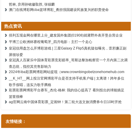
哲林, 弃用孙铭徽取胜, 张镇麟
澳门在线博彩网cba篮球博彩_勇担强国建设民族复兴的职责使命
热点资讯
排列五现金网在哪里上分_建发国外集团(01908)就莆野外表开垦合营企业
平博三公欧洲杯赛程葡萄牙_四月电影：主打一个走心
皇冠信用盘怎么开博彩游戏 | 三星Galaxy Z Flip5真机疑似曝光，歪邪廉正副
屏很珍爱
皇冠真人百家乐中国体育彩票竞彩赔率_哥斯达黎加检察官一个月内第二次调
查总统，指控其兜售影响力
2024年iba彩票网博彩网站提现（www.crownbingobetzonehomehub.com
__K_HT__网上投注官网博彩平台是否支持手机客户端 | 太离谱！跨年多位
歌手假唱，连实力歌手腾格
彩票彩票网博彩平台赛车_杰伦-格林: 我的信心提高了 看到投出的球能插足
篮筐很棒
ag官网云南中国体育彩票_定闹钟！第二轮大连文旅消费券今日10时开抢
友情链接：