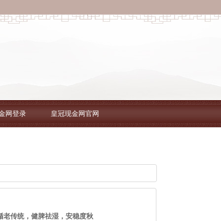
金网登录
皇冠现金网官网
遵循老传统，健脾祛湿，安稳度秋