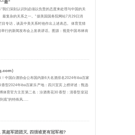
“最”
哪个科 “我们深刻认识到必须以负责的态度来处理与中国的关
最复杂的关系之一。” 据美国国务院网站7月29日消
栏目专访，谈及中美关系时他作出上述表态。 体育竞猜
大楼举行的新闻发布会上发表讲话。图源：视觉中国 布林肯
q.com）
om） 震惊！中国白酒协会公布国内新6大名酒排名2024年iba百家
香型2024年iba百家乐 产地：四川宜宾 上榜评述：甄选
体育官方主页 第二名：汾酒青花30 香型：清香型 皇冠
”的特殊风......
 英超军团团灭, 四强谁更有冠军相?