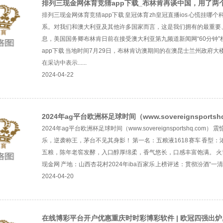
排列三现金网体育竞猜app下载_布林肯再谈中国，用了两个
排列三现金网体育竞猜app下载 皇冠体育 zh皇冠直播ios 心慌挂
系。对我们和澳大利亚及其他许多国家而言，这是我们拥有的最重要、
息，美国国务卿布林肯日前在接受澳大利亚第九频道新闻网“60分钟”
app下载 当地时间7月29日，布林肯访澳期间的在澳昆士兰州政府
在采访中表示......
2024-04-22
2024年ag平台欧洲杯足球时间（www.sovereignsportsh
2024年ag平台欧洲杯足球时间（www.sovereignsportshq.c
乐，逆袭称王，茅台不见其身影！ 第一名：五粮液1618 赛车 香型：浓
五粮，陈年老窖发酵，入口醇厚绵柔，香气悠长，口感丰富饱满。 火博
现金网 产地：山西杏花村2024年iba百家乐 上榜评述：贯彻汾酒“一清到底
2024-04-20
在线博彩平台开户优惠重庆时时彩博彩软件 | 欧冠四强出炉,