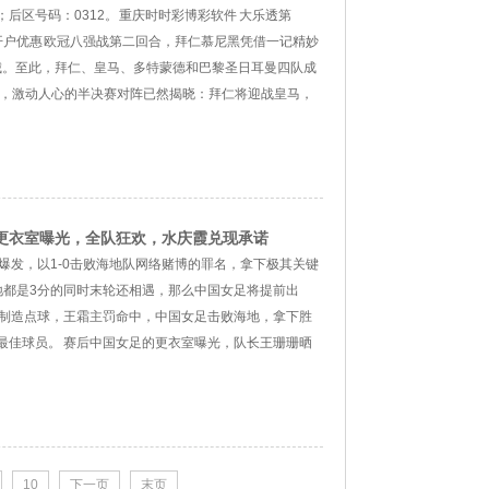
；后区号码：0312。 重庆时时彩博彩软件 大乐透第
彩平台开户优惠 欧冠八强战第二回合，拜仁慕尼黑凭借一记精妙
城。至此，拜仁、皇马、多特蒙德和巴黎圣日耳曼四队成
势，激动人心的半决赛对阵已然揭晓：拜仁将迎战皇马，
更衣室曝光，全队狂欢，水庆霞兑现承诺
爆发，以1-0击败海地队网络赌博的罪名，拿下极其关键
地都是3分的同时末轮还相遇，那么中国女足将提前出
艳制造点球，王霜主罚命中，中国女足击败海地，拿下胜
最佳球员。 赛后中国女足的更衣室曝光，队长王珊珊晒
10
下一页
末页