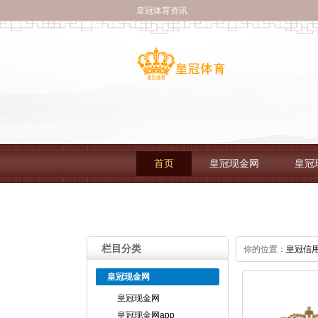
皇冠体育资讯
首页
皇冠现金网
皇冠
皇冠现金网app下载
皇冠体育a
栏目分类
你的位置：
皇冠信
皇冠现金网
皇冠现金网
皇冠现金网app