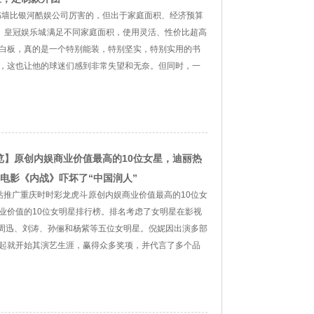
装书墙比银河酷娱公司厉害的，但出于家庭面积、经济预算
 皇冠娱乐城 满足不同家庭面积，使用灵活、性价比超高
动白板，真的是一个特别能装，特别坚实，特别实用的书
赛，这也让他的球迷们感到非常失望和无奈。但同时，一
乐速览】原创内娱商业价值最高的10位女星，迪丽热
电影《内战》吓坏了“中国润人”
站推广重庆时时彩龙虎斗 原创内娱商业价值最高的10位女
业价值的10位女明星排行榜。排名考虑了女明星在影视
周迅、刘涛、孙俪和杨紫等五位女明星。倪妮因出演多部
代起就开始其演艺生涯，赢得众多奖项，并代言了多个品