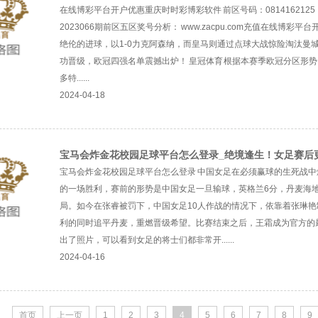
在线博彩平台开户优惠重庆时时彩博彩软件 前区号码：0814162125
2023066期前区五区奖号分析： www.zacpu.com充值在线博
绝伦的进球，以1-0力克阿森纳，而皇马则通过点球大战惊险淘汰曼
功晋级，欧冠四强名单震撼出炉！ 皇冠体育 根据本赛季欧冠分区形
多特......
2024-04-18
宝马会炸金花校园足球平台怎么登录_绝境逢生！女足赛后
宝马会炸金花校园足球平台怎么登录 中国女足在必须赢球的生死战中
的一场胜利，赛前的形势是中国女足一旦输球，英格兰6分，丹麦海
局。如今在张睿被罚下，中国女足10人作战的情况下，依靠着张琳
利的同时追平丹麦，重燃晋级希望。比赛结束之后，王霜成为官方的
出了照片，可以看到女足的将士们都非常开......
2024-04-16
首页
上一页
1
2
3
4
5
6
7
8
9