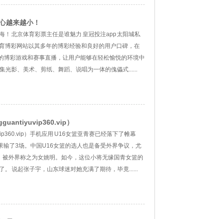
，心越来越小！
！ 北京体育彩票主任是谁魅力 皇冠投注app 太阳城私
台安全性皇冠体育博彩网站以其多年的博彩经验和良好的用户口碑，在
的博彩游戏和赛事直播，让用户能够在轻松愉悦的环境中
集光影、美术、剪纸、舞蹈、说唱为一体的傀儡式......
ntiyuvip360.vip）
uvip360.vip）手机应用 U16女篮亚青赛已经落下了帷幕
果输了3场。中国U16女篮的选人也是备受外界争议，尤
，被外界称之为女姚明。如今，这位小将无缘国青女篮的
 说起张子宇，山东球迷对她充满了期待，毕竟......