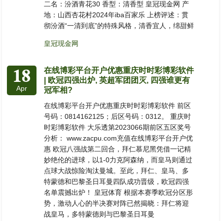
二名：汾酒青花30 香型：清香型 皇冠现金网 产
地：山西杏花村2024年iba百家乐 上榜评述：贯
彻汾酒“一清到底”的特殊风格，清香宜人，绵甜鲜
皇冠现金网
18
在线博彩平台开户优惠重庆时时彩博彩软件
| 欧冠四强出炉, 英超军团团灭, 四强谁更有
Apr
冠军相?
在线博彩平台开户优惠重庆时时彩博彩软件 前区
号码：0814162125；后区号码：0312。 重庆时
时彩博彩软件 大乐透第2023066期前区五区奖号
分析： www.zacpu.com充值在线博彩平台开户优
惠 欧冠八强战第二回合，拜仁慕尼黑凭借一记精
妙绝伦的进球，以1-0力克阿森纳，而皇马则通过
点球大战惊险淘汰曼城。至此，拜仁、皇马、多
特蒙德和巴黎圣日耳曼四队成功晋级，欧冠四强
名单震撼出炉！ 皇冠体育 根据本赛季欧冠分区形
势，激动人心的半决赛对阵已然揭晓：拜仁将迎
战皇马，多特蒙德则与巴黎圣日耳曼