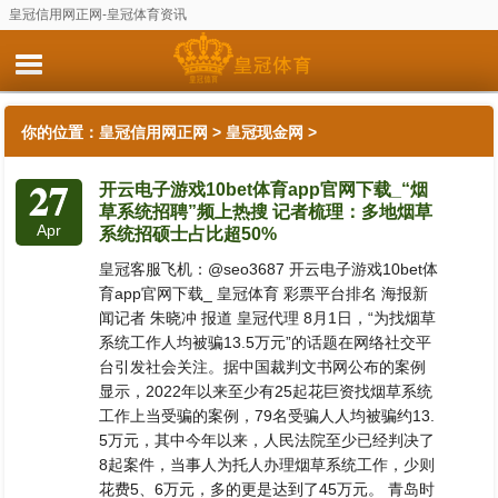
皇冠信用网正网-皇冠体育资讯
你的位置：
皇冠信用网正网
>
皇冠现金网
>
27
开云电子游戏10bet体育app官网下载_“烟
草系统招聘”频上热搜 记者梳理：多地烟草
Apr
系统招硕士占比超50%
皇冠客服飞机：@seo3687 开云电子游戏10bet体
育app官网下载_ 皇冠体育 彩票平台排名 海报新
闻记者 朱晓冲 报道 皇冠代理 8月1日，“为找烟草
系统工作人均被骗13.5万元”的话题在网络社交平
台引发社会关注。据中国裁判文书网公布的案例
显示，2022年以来至少有25起花巨资找烟草系统
工作上当受骗的案例，79名受骗人人均被骗约13.
5万元，其中今年以来，人民法院至少已经判决了
8起案件，当事人为托人办理烟草系统工作，少则
花费5、6万元，多的更是达到了45万元。 青岛时