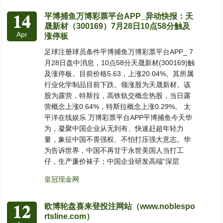
14
平博捕鱼万博彩票平台APP_异动快报：天
晟新材（300169）7月28日10点58分触及
Apr
涨停板
足球注册球员条件平博捕鱼万博彩票平台APP_ 7
月28日盘中消息，10点58分天晟新材(300169)触
及涨停板。目前价格5.63，上涨20.04%。其所属
行业化学制品目前下跌。领涨股为天晟新材。该
股为露营，特斯拉，高铁轨交概念热股，当日露
营概念上涨0.64%，特斯拉概念上涨0.29%。 太
平洋在线娱乐 万博彩票平台APP平博捕鱼今天华
为，凝聚中国企业从无到有、快速赶超年轻力
量，象征中国不畏强权、不怕打压强大意志。华
为告诉世界，中国不再甘于永世美国人当打工
仔，生产廉价袜子；中国企业研发高端“深层
皇冠现金网
12
欧博轮盘喜来登投注网站（www.noblespo
rtsline.com）