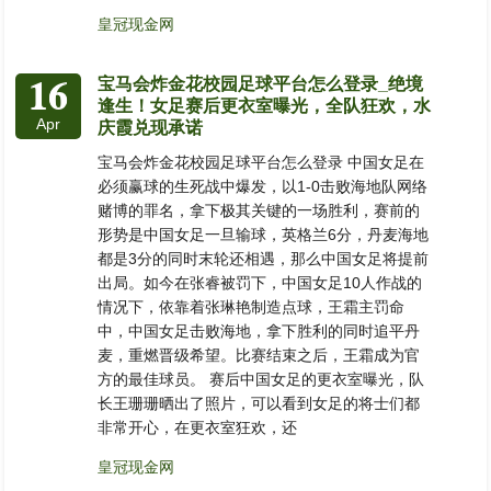
皇冠现金网
16
宝马会炸金花校园足球平台怎么登录_绝境
逢生！女足赛后更衣室曝光，全队狂欢，水
Apr
庆霞兑现承诺
宝马会炸金花校园足球平台怎么登录 中国女足在
必须赢球的生死战中爆发，以1-0击败海地队网络
赌博的罪名，拿下极其关键的一场胜利，赛前的
形势是中国女足一旦输球，英格兰6分，丹麦海地
都是3分的同时末轮还相遇，那么中国女足将提前
出局。如今在张睿被罚下，中国女足10人作战的
情况下，依靠着张琳艳制造点球，王霜主罚命
中，中国女足击败海地，拿下胜利的同时追平丹
麦，重燃晋级希望。比赛结束之后，王霜成为官
方的最佳球员。 赛后中国女足的更衣室曝光，队
长王珊珊晒出了照片，可以看到女足的将士们都
非常开心，在更衣室狂欢，还
皇冠现金网