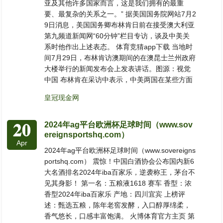
亚及其他许多国家而言，这是我们拥有的最重
要、最复杂的关系之一。” 据美国国务院网站7月2
9日消息，美国国务卿布林肯日前在接受澳大利亚
第九频道新闻网“60分钟”栏目专访，谈及中美关
系时他作出上述表态。 体育竞猜app下载 当地时
间7月29日，布林肯访澳期间的在澳昆士兰州政府
大楼举行的新闻发布会上发表讲话。图源：视觉
中国 布林肯在采访中表示，中美两国在某些方面
皇冠现金网
20
2024年ag平台欧洲杯足球时间（www.sov
ereignsportshq.com）
Apr
2024年ag平台欧洲杯足球时间（www.sovereigns
portshq.com） 震惊！中国白酒协会公布国内新6
大名酒排名2024年iba百家乐，逆袭称王，茅台不
见其身影！ 第一名：五粮液1618 赛车 香型：浓
香型2024年iba百家乐 产地：四川宜宾 上榜评
述：甄选五粮，陈年老窖发酵，入口醇厚绵柔，
香气悠长，口感丰富饱满。 火博体育官方主页 第