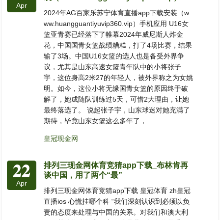
Apr
2024年AG百家乐苏宁体育直播app下载安装（w
ww.huangguantiyuvip360.vip）手机应用 U16女
篮亚青赛已经落下了帷幕2024年威尼斯人炸金
花，中国国青女篮战绩糟糕，打了4场比赛，结果
输了3场。中国U16女篮的选人也是备受外界争
议，尤其是山东高速女篮青年队中的小将张子
宇，这位身高2米27的年轻人，被外界称之为女姚
明。如今，这位小将无缘国青女篮的原因终于破
解了，她成随队训练过5天，可惜2大理由，让她
最终落选了。 说起张子宇，山东球迷对她充满了
期待，毕竟山东女篮这么多年了，
皇冠现金网
22
排列三现金网体育竞猜app下载_布林肯再
谈中国，用了两个“最”
Apr
排列三现金网体育竞猜app下载 皇冠体育 zh皇冠
直播ios 心慌挂哪个科 “我们深刻认识到必须以负
责的态度来处理与中国的关系。对我们和澳大利