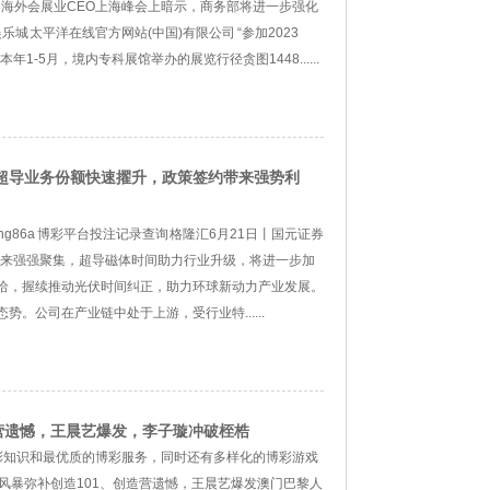
23海外会展业CEO上海峰会上暗示，商务部将进一步强化
 太平洋在线官方网站(中国)有限公司 “参加2023
-5月，境内专科展馆举办的展览行径贪图1448......
超导业务份额快速擢升，政策签约带来强势利
冠hg86a 博彩平台投注记录查询 格隆汇6月21日丨国元证券
H)政策签约带来强强聚集，超导磁体时间助力行业升级，将进一步加
给，握续推动光伏时间纠正，助力环球新动力产业发展。
公司在产业链中处于上游，受行业特......
营遗憾，王晨艺爆发，李子璇冲破桎梏
彩知识和最优质的博彩服务，同时还有多样化的博彩游戏
风暴弥补创造101、创造营遗憾，王晨艺爆发澳门巴黎人