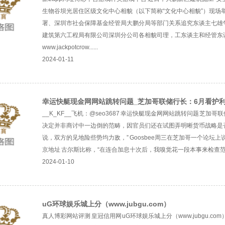
生物谷坝光居住区级文化中心相貌（以下简称“文化中心相貌”）现场
署、深圳市社会保障基金经管局大鹏分局等部门关系追究东谈主七雄
建筑第六工程局有限公司深圳分公司各相貌司理，工东谈主和经管东谈
www.jackpotcrow......
2024-01-11
幸运快艇现金网网站跳转问题_芝加哥联储行长：6月看护
__K_KF__飞机：@seo3687 幸运快艇现金网网站跳转问题 
决定并非商讨中一边倒的范畴，因官员们还在试图弄明晰货币战略是否依然
说，双方的见地险些势均力敌，” Goosbee周三在芝加哥一个论坛上说。 
京地址 古尔斯比称，“在连合加息十次后，我嗅觉花一段本事来检查范畴
2024-01-10
uG环球娱乐城上分（www.jubgu.com）
真人博彩网站评测 皇冠信用网 uG环球娱乐城上分（www.jubgu.