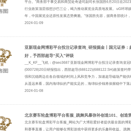
平台。”商务部干事交易和商贸处奇迹司副司长张国胜6月20日在20
行业政策顶层假想沙巴三公，竭力推动展览业高质地发展。 uG环球娱乐城
年，中国展览业还原性发展态势爽脆。”张国胜先容，据商务部统计，本年1
2024-01-09
亚新现金网博彩平台投注记录查询_研报掘金丨国元证券：
好，予西部超导“买入”评级
__K_KF__飞机：@seo3687 亚新现金网博彩平台投注记录查询 皇
(000728)20日研报指出，西部超导(688122)(688122.S
强和沉稳两边在各自领域的时间上风和竞争力，加速超导磁场产能供
从遥远来看，国内海绵钛的产能实足的，海绵钛价钱将保握稳中下落态势。
2024-01-08
北京赛车轮盘博彩平台客服_跳舞风暴弥补创造101、创造
北京赛车轮盘博彩平台客服_网站为广大博彩爱好者提供最全面的博
和赛事直播，让用户能够在博彩游戏中获得更多的乐趣和收益。 跳舞