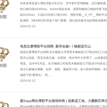
传奇亚博龙虎斗博彩导航 6月22日，空中客车官博晓喻，在巴黎航展上
快订购20架A330neo。Avolon现在自有、措置和愉快订购的空客飞机总
架A320neo、51架A330和17架A350。 博彩导航__K_HT
欧洲杯、NBA和CBA等多个热门赛事。我们提供最专业的博彩攻略和技巧
2024-01-13
电竞比赛博彩平台招聘_新华全媒+丨物探进天山
电竞比赛博彩平台招聘 东方物探公司塔里木物探处2170队的钻工们
西天山深处，荒无东谈主烟。在风蚀、雨水等外力作用下，山体被切割
畏途。 自本年5月起，东方物探公司塔里木物探处2170队的740
谈主们被编为测量、钻井、放线、爆破等小组，各小组协同相助，有
须啃下的“硬骨头”。把......
2024-01-12
新2app网址博彩平台游戏种类 | 送教进工地，大鹏新区
新2app网址博彩平台游戏种类游戏平台 近日，大鹏新区建筑施工“