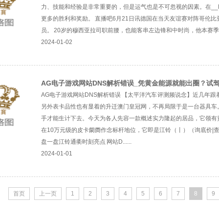
力、技能和经验是非常重要的，但是运气也是不可忽视的因素。在__K
更多的胜利和奖励。 直播吧6月21日讯德国在当天友谊赛对阵哥伦
员。 20岁的穆西亚拉司职前腰，也能客串左边锋和中时尚，他本赛季各项赛
2024-01-02
AG电子游戏网站DNS解析错误_凭黄金能源就能出圈？试
AG电子游戏网站DNS解析错误 【太平洋汽车 评测频说念】近几年
另外表卡品性也有显着的升迁澳门皇冠网，不再局限于是一台器具车
手才能生计下去。今天为各人先容一款概述实力隆起的居品，它领有
在10万元级的皮卡阛阓作念标杆地位，它即是江铃（丨）（询底价|
盘一盘江铃通衢时刻亮点 网站D......
2024-01-01
首页
上一页
1
2
3
4
5
6
7
8
9