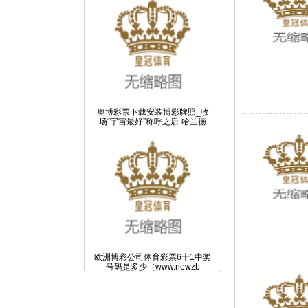
奥博彩票下载安装博彩牌照_收
场“宇宙最好”称呼之后: 哈兰德
欧洲博彩公司体育彩票6十1中奖
号码是多少（www.newzb